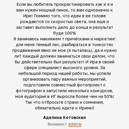
Если вы любитель прокрастинировать как и я и
вам нужен мощный пинок, то вам однозначно к
Ире! Помимо того, что идеи в ее голове
рождаются со скоростью света, она ещё и
заставит выполнить дело до конца и результат
буде 100%
Я занимаюсь макияжем т причёсками и маркетинг
для меня темный лес, разбираться в тонкостях
продвижения явно не мое (я пыталась), да и нужно
ли? Каждый должен заниматься свои делом, что
бы действительно был результат! И Ира в своей
сфере специалист высокого уровня. За
небольшой период нашей работы, мы успели
организовать пару важных мероприятий,
подготовили совместный фотопроект с
фотографом и запустили несколько конкурсов,
моя аудитория в ИГ выросла более чем на 50%!
Так что отбросьте страхи и сомнения,
обязательно идите к Ирине!!
Аделина Котовская
Визажист
adelrai