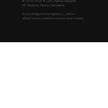
© 2016-2026 © Сайт Ирины Бердник
ИП Бердник Ирина Сергеевна
Если копируете материалы с сайта —
обязательно укажите ссылку на источник